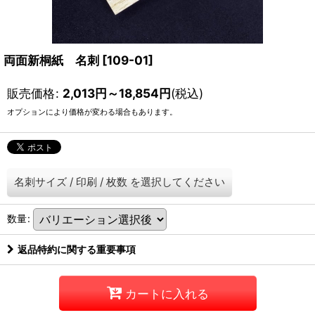
両面新桐紙 名刺
[
109-01
]
販売価格
:
2,013
円
～18,854
円
(税込)
オプションにより価格が変わる場合もあります。
名刺サイズ
/
印刷
/
枚数
を選択してください
数量
:
返品特約に関する重要事項
カートに入れる