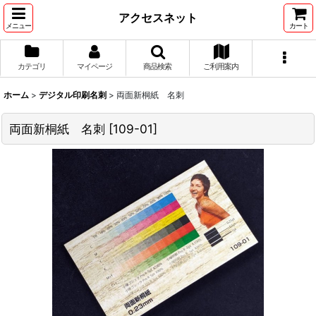
アクセスネット
メニュー
カート
カテゴリ
マイページ
商品検索
ご利用案内
ホーム
>
デジタル印刷名刺
>
両面新桐紙 名刺
両面新桐紙 名刺
[
109-01
]