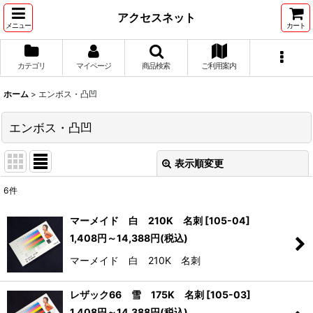
アクセスネット
メニュー
カート
カテゴリ
マイページ
商品検索
ご利用案内
ホーム
>
エンボス・凸凹
エンボス・凸凹
表示順変更
閉じる
6
件
表示数
:
マーメイド 白 210K 名刺
[
105-04
]
1,408
円
～14,388
円
(税込)
並び順
:
マーメイド 白 210K 名刺
絞り込む
レザック66 雪 175K 名刺
[
105-03
]
1,408
円
～14,388
円
(税込)